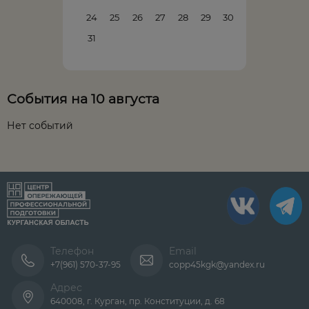
24
25
26
27
28
29
30
31
События на 10 августа
Нет событий
Телефон
Email
+7(961) 570-37-95
copp45kgk@yandex.ru
Адрес
640008, г. Курган, пр. Конституции, д. 68