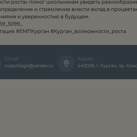
ости роста» помог школьникам увидеть разнообрази
пределение и стремление внести вклад в процветан
ниями и уверенностью в будущем.
9_3099...
тация
#ЕМПКурган
#Курган_возможности_роста
Email
Адрес
copp45kgk@yandex.ru
640008, г. Курган, пр. Кон