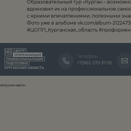
Образовательный тур «Курган – возможн
вдохновил их на профессиональное самоо
с яркими впечатлениями, полезными зна
Фото уже в альбоме
vk.com/album-21224735
#ЦОПП_Курганская_область
#профориен
Телефон
+7(961) 570-37-95
загрузка карты...