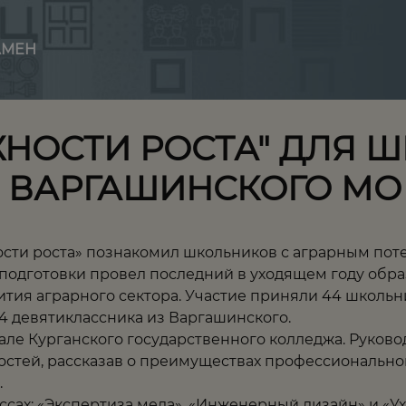
АМЕН
НОСТИ РОСТА" ДЛЯ 
И ВАРГАШИНСКОГО МО
ости роста» познакомил школьников с аграрным по
дготовки провел последний в уходящем году образ
тия аграрного сектора. Участие приняли 44 школьни
4 девятиклассника из Варгашинского.
ле Курганского государственного колледжа. Руково
остей, рассказав о преимуществах профессионально
.
ссах: «Экспертиза меда», «Инженерный дизайн» и «У