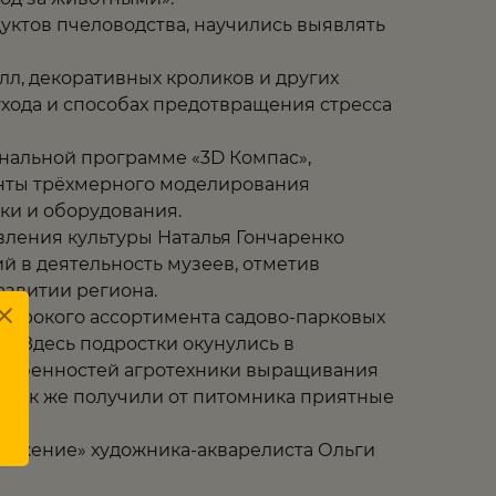
уктов пчеловодства, научились выявлять
л, декоративных кроликов и других
хода и способах предотвращения стресса
нальной программе «3D Компас»,
енты трёхмерного моделирования
ки и оборудования.
вления культуры Наталья Гончаренко
 в деятельность музеев, отметив
азвитии региона.
 широкого ассортимента садово-парковых
х. Здесь подростки окунулись в
 особенностей агротехники выращивания
 а так же получили от питомника приятные
вижение» художника-акварелиста Ольги