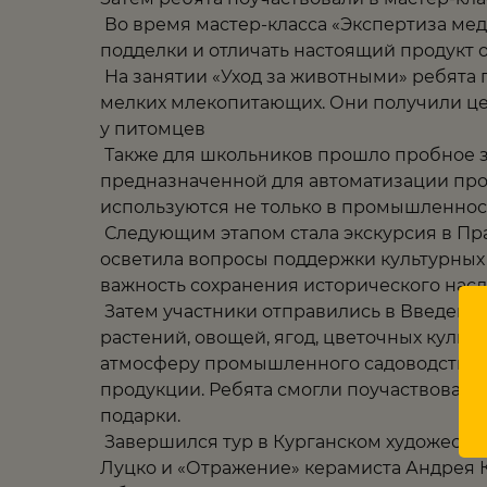
Во время мастер-класса «Экспертиза мед
подделки и отличать настоящий продукт 
На занятии «Уход за животными» ребята 
мелких млекопитающих. Они получили це
у питомцев
Также для школьников прошло пробное з
предназначенной для автоматизации про
используются не только в промышленност
Следующим этапом стала экскурсия в Пра
осветила вопросы поддержки культурных
важность сохранения исторического насл
Затем участники отправились в Введенск
растений, овощей, ягод, цветочных куль
атмосферу промышленного садоводства, 
продукции. Ребята смогли поучаствовать 
подарки.
Завершился тур в Курганском художеств
Луцко и «Отражение» керамиста Андрея 